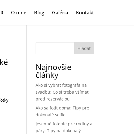
O mne
Blog
Galéria
Kontakt
Hľadať
ské
Najnovšie
články
Ako si vybrať fotografa na
svadbu: Čo si treba všímať
pred rezerváciou
fotky
Ako sa fotiť doma: Tipy pre
dokonalé selfie
Jesenné fotenie pre rodiny a
páry: Tipy na dokonalý