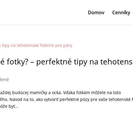
Domov
Cenníky
 fotky? – perfektné tipy na tehoten
dené
každej budúcej mamičky a ocka. Vďaka fotkám môžete na toto
ho. Návod na to, ako vytvoriť perfektné pózy pre vaše tehotenské 
že byť...