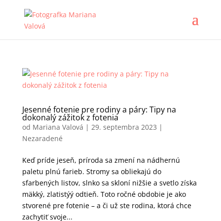
Jesenné fotenie pre rodiny a páry: Tipy na
dokonalý zážitok z fotenia
od
Mariana Valová
|
29. septembra 2023
|
Nezaradené
Keď príde jeseň, príroda sa zmení na nádhernú
paletu plnú farieb. Stromy sa obliekajú do
sfarbených listov, slnko sa skloní nižšie a svetlo získa
mäkký, zlatistýý odtieň. Toto ročné obdobie je ako
stvorené pre fotenie – a či už ste rodina, ktorá chce
zachytiť svoje...